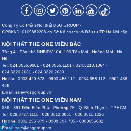
Công Ty Cổ Phần Nội thất DSG GROUP -
GPĐKKD: 0109882208 do Sở Kế hoạch và Đầu tư TP Hà Nội cấp.
NỘI THẤT THE ONE MIỀN BẮC
Tầng 4 - Tòa nhà NHBIDV 104 -106 Tân Mai - Hoàng Mai - Hà
Nội
Tel:
024.3556.9801
-
024.3556.1101
-
024.3218.1364
-
024.3220.2081
-
024.3220.2080
Hotline:
0903 420 678
-
0903 458 112
-
0934 658 112
-
0902 438
438
Email:
sale@dsggroup.vn
NỘI THẤT THE ONE MIỀN NAM
389 - 391 Điện Biên Phủ - Phường 25 - Q. Bình Thạnh - TP.HCM
Tel:
028.3727.1111
-
028.3512.0051
-
028.3511.1226
Hotline:
0902 295 879
-
0908 597 705
-
0909656682
Email:
sale@dsggroup.vn