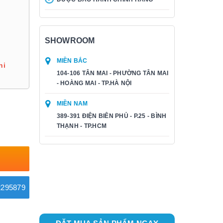
SHOWROOM
MIỀN BẮC
hi
104-106 TÂN MAI - PHƯỜNG TÂN MAI
- HOÀNG MAI - TP.HÀ NỘI
MIỀN NAM
389-391 ĐIỆN BIÊN PHỦ - P.25 - BÌNH
THẠNH - TP.HCM
295879