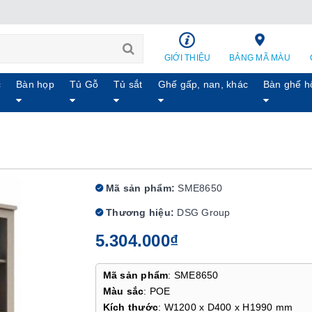
GIỚI THIỆU
BẢNG MÃ MÀU
c
Bàn họp
Tủ Gỗ
Tủ sắt
Ghế gấp, nan, khác
Bàn ghế h
Mã sản phẩm:
SME8650
Thương hiệu:
DSG Group
5.304.000₫
Mã sản phẩm
: SME8650
Màu sắc
: POE
Kích thước
: W1200 x D400 x H1990 mm