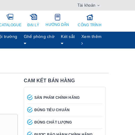
Tài khoản
HƯỚNG DẪN
CATALOGUE
ĐẠI LÝ
CÔNG TRÌNH
ội trường
Ghế phòng chờ
Két sẳt
Xem thêm
CAM KẾT BÁN HÀNG
SẢN PHẨM CHÍNH HÃNG
ĐÚNG TIÊU CHUẨN
ĐÚNG CHẤT LƯỢNG
ĐƯỢC BẢO HÀNH CHÍNH HÃNG