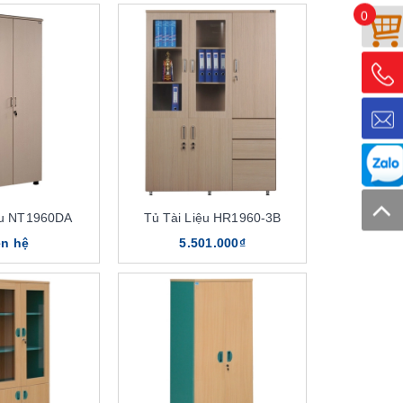
0
ệu NT1960DA
Tủ Tài Liệu HR1960-3B
ên hệ
5.501.000₫