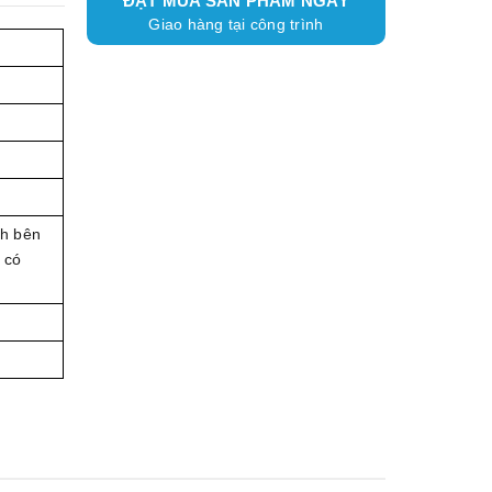
ĐẶT MUA SẢN PHẨM NGAY
Giao hàng tại công trình
nh bên
 có