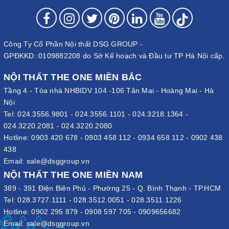
Công Ty Cổ Phần Nội thất DSG GROUP -
GPĐKKD: 0109882208 do Sở Kế hoạch và Đầu tư TP Hà Nội cấp.
NỘI THẤT THE ONE MIỀN BẮC
Tầng 4 - Tòa nhà NHBIDV 104 -106 Tân Mai - Hoàng Mai - Hà
Nội
Tel:
024.3556.9801
-
024.3556.1101
-
024.3218.1364
-
024.3220.2081
-
024.3220.2080
Hotline:
0903 420 678
-
0903 458 112
-
0934 658 112
-
0902 438
438
Email:
sale@dsggroup.vn
NỘI THẤT THE ONE MIỀN NAM
389 - 391 Điện Biên Phủ - Phường 25 - Q. Bình Thạnh - TP.HCM
Tel:
028.3727.1111
-
028.3512.0051
-
028.3511.1226
Hotline:
0902 295 879
-
0908 597 705
-
0909656682
Email:
sale@dsggroup.vn