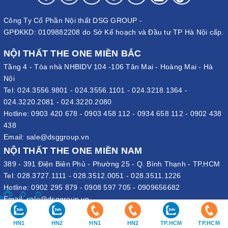
Công Ty Cổ Phần Nội thất DSG GROUP -
GPĐKKD: 0109882208 do Sở Kế hoạch và Đầu tư TP Hà Nội cấp.
NỘI THẤT THE ONE MIỀN BẮC
Tầng 4 - Tòa nhà NHBIDV 104 -106 Tân Mai - Hoàng Mai - Hà
Nội
Tel:
024.3556.9801
-
024.3556.1101
-
024.3218.1364
-
024.3220.2081
-
024.3220.2080
Hotline:
0903 420 678
-
0903 458 112
-
0934 658 112
-
0902 438
438
Email:
sale@dsggroup.vn
NỘI THẤT THE ONE MIỀN NAM
389 - 391 Điện Biên Phủ - Phường 25 - Q. Bình Thạnh - TP.HCM
Tel:
028.3727.1111
-
028.3512.0051
-
028.3511.1226
Hotline:
0902 295 879
-
0908 597 705
-
0909656682
Email:
sale@dsggroup.vn
VĂN PHÒNG TẬP ĐOÀN
HN1
HN2
HN1
HN2
TP.HCM
TP.HCM
109 Trần Hưng Đạo - P. Cửa Nam - Q. Hoàn Kiếm - Hà Nội