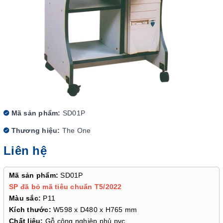
Mã sản phẩm:
SD01P
Thương hiệu:
The One
Liên hệ
Mã sản phẩm:
SD01P
SP đã bỏ mã tiêu chuẩn T5/2022
Màu sắc:
P11
Kích thước:
W598 x D480 x H765 mm
Chất liệu:
Gỗ công nghiệp phủ pvc