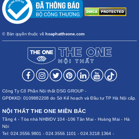
© Bản quyền thuộc về
hoaphattheone.com
Công Ty Cổ Phần Nội thất DSG GROUP -
GPĐKKD: 0109882208 do Sở Kế hoạch và Đầu tư TP Hà Nội cấp.
NỘI THẤT THE ONE MIỀN BẮC
Tầng 4 - Tòa nhà NHBIDV 104 -106 Tân Mai - Hoàng Mai - Hà
Nội
Tel:
024.3556.9801
-
024.3556.1101
-
024.3218.1364
-