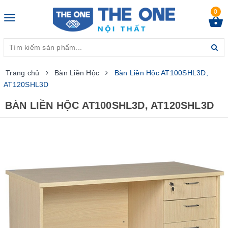
0
Toggle
navigation
Trang chủ
Bàn Liền Hộc
Bàn Liền Hộc AT100SHL3D,
AT120SHL3D
BÀN LIỀN HỘC AT100SHL3D, AT120SHL3D