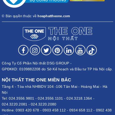
© Bản quyền thuộc về
hoaphattheone.com
Công Ty Cổ Phần Nội thất DSG GROUP -
GPĐKKD: 0109882208 do Sở Kế hoạch và Đầu tư TP Hà Nội cấp.
NỘI THẤT THE ONE MIỀN BẮC
Tầng 4 - Tòa nhà NHBIDV 104 -106 Tân Mai - Hoàng Mai - Hà
Nội
Tel:
024.3556.9801
-
024.3556.1101
-
024.3218.1364
-
024.3220.2081
-
024.3220.2080
Hotline:
0903 420 678
-
0903 458 112
-
0934 658 112
-
0902 438