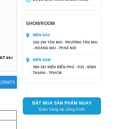
SHOWROOM
MIỀN BẮC
104-106 TÂN MAI - PHƯỜNG TÂN MAI
- HOÀNG MAI - TP.HÀ NỘI
AT khi
MIỀN NAM
389-391 ĐIỆN BIÊN PHỦ - P.25 - BÌNH
THẠNH - TP.HCM
295879
ĐẶT MUA SẢN PHẨM NGAY
Giao hàng tại công trình