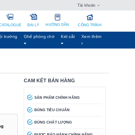
Tài khoản
HƯỚNG DẪN
CATALOGUE
ĐẠI LÝ
CÔNG TRÌNH
ội trường
Ghế phòng chờ
Két sẳt
Xem thêm
CAM KẾT BÁN HÀNG
SẢN PHẨM CHÍNH HÃNG
ĐÚNG TIÊU CHUẨN
ĐÚNG CHẤT LƯỢNG
ng
ĐƯỢC BẢO HÀNH CHÍNH HÃNG