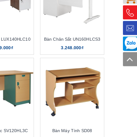
c LUX140HLC10
Bàn Chân Sắt UN160HLCS3
9.000₫
3.248.000₫
ộc SV120HL3C
Bàn Máy Tính SD08