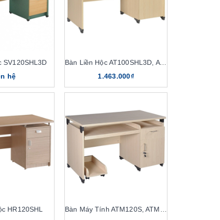
ộc SV120SHL3D
Bàn Liền Hộc AT100SHL3D, AT120SHL3D
ên hệ
1.463.000₫
Hộc HR120SHL
Bàn Máy Tính ATM120S, ATM120