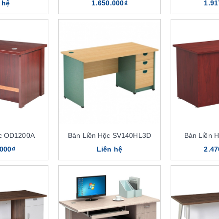
 hệ
1.650.000₫
1.91
ộc OD1200A
Bàn Liền Hộc SV140HL3D
Bàn Liền 
.000₫
Liên hệ
2.47