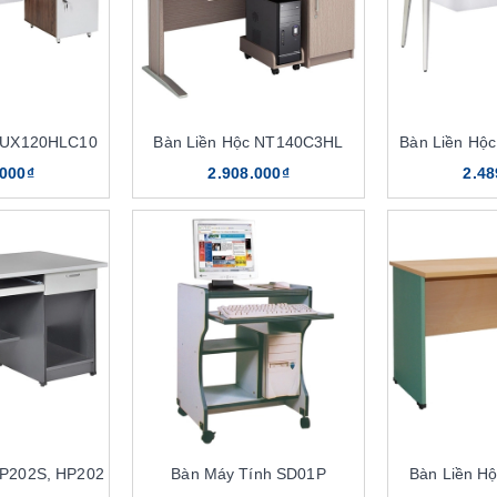
 LUX120HLC10
Bàn Liền Hộc NT140C3HL
Bàn Liền Hộ
.000₫
2.908.000₫
2.48
HP202S, HP202
Bàn Máy Tính SD01P
Bàn Liền H