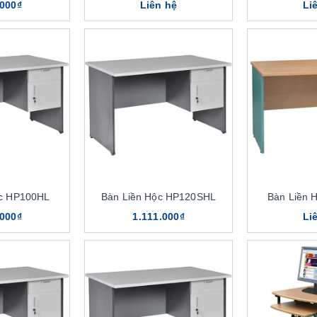
.000₫
Liên hệ
Li
ộc HP100HL
Bàn Liền Hộc HP120SHL
Bàn Liền 
.000₫
1.111.000₫
Li