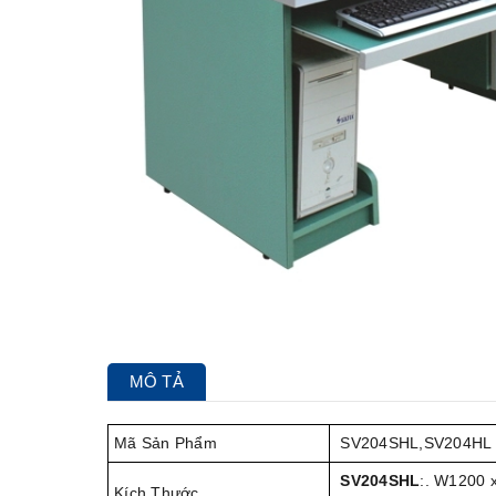
MÔ TẢ
Mã Sản Phẩm
SV204SHL,SV204HL
SV204SHL
:. W1200
Kích Thước