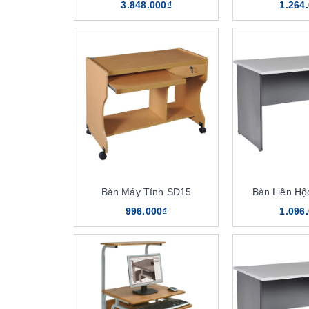
3.848.000₫
1.264
Bàn Máy Tính SD15
Bàn Liền H
996.000₫
1.096