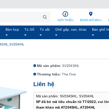
GIỚI THIỆU
BẢNG MÃ MÀU
c
Bàn họp
Tủ Gỗ
Tủ sắt
Ghế gấp, nan, khác
Bàn ghế h
04SHL,SV204HL
Mã sản phẩm:
SV204SHL
Thương hiệu:
The One
Liên hệ
Mã sản phẩm: SV204SHL, SV204HL
SP đã bỏ mã tiêu chuẩn từ T7/2022, vui lò
tham khảo mã AT204SHL, AT204HL