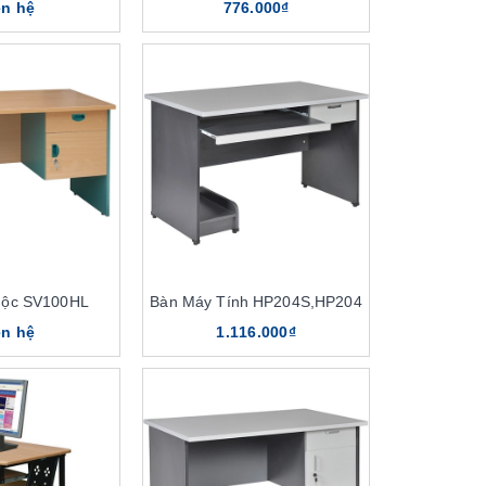
ên hệ
776.000₫
Hộc SV100HL
Bàn Máy Tính HP204S,HP204
ên hệ
1.116.000₫