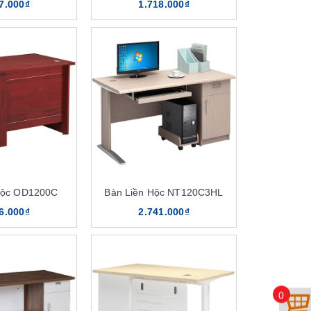
7.000₫
1.718.000₫
Hộc OD1200C
Bàn Liền Hộc NT120C3HL
6.000₫
2.741.000₫
0