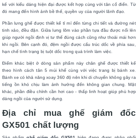
kế với kiểu dáng hiện đại được kết hợp cùng với tân cổ điển. Từ
đó mang đến hình ảnh bề thế, quyền uy của người lãnh đạo.
Phần lưng ghế được thiết kế tỉ mỉ đến từng chi tiết và đường nét
tinh xảo, đều đặn. Giữa lưng lõm vào phần tựa đầu được nổi lên
giúp người ngồi định vị tư thế đúng cách cũng như thoải mái hơn
khi ngồi. Bên cạnh đó, đệm ngồi được cấu trúc dốc về phía sau,
hạn chế tình trạng bị tuột dốc trong quá trình làm việc.
Điểm khác biệt ở dòng sản phẩm này chân ghế được thiết kế
theo hình cách tân 5 múi khế cùng với việc trang bị bánh xe.
Bánh xe có khả năng xoay 360 độ nên khi di chuyển không gây ra
tiếng ồn khó chịu làm ảnh hưởng đến không gian chung. Mặt
khác, phần điều chỉnh cần hơi cao - thấp linh hoạt giúp phù hợp
dáng ngồi của người sử dụng.
Địa chỉ mua ghế giám đốc
GX501 chất lượng
Sản phẩm
ghế giám đốc GX501
hiện đang được phân phối