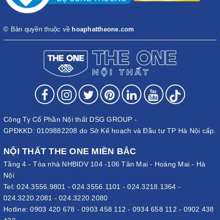
© Bản quyền thuộc về
hoaphattheone.com
Công Ty Cổ Phần Nội thất DSG GROUP -
GPĐKKD: 0109882208 do Sở Kế hoạch và Đầu tư TP Hà Nội cấp.
NỘI THẤT THE ONE MIỀN BẮC
Tầng 4 - Tòa nhà NHBIDV 104 -106 Tân Mai - Hoàng Mai - Hà
Nội
Tel:
024.3556.9801
-
024.3556.1101
-
024.3218.1364
-
024.3220.2081
-
024.3220.2080
Hotline:
0903 420 678
-
0903 458 112
-
0934 658 112
-
0902 438