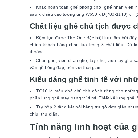
Khác hoàn toàn ghế phòng chờ, ghế nhân viên ha
sâu x chiều cao tương ứng W690 x D(780-1140) x H
Chất liệu ghế chủ tịch được c
Đệm tựa được The One đặc biệt lưu tâm bởi đây là
chính khách hàng chọn lựa trong 3 chất liệu. Dù l
thoáng.
Chân ghế, viền chân ghế, tay ghế, viền tay ghế s
vân gỗ bóng đẹp, bền với thời gian.
Kiểu dáng ghế tinh tế với nh
TQ16 là mẫu ghế chủ tịch dành riêng cho những
phần lưng ghế may trang trí tỉ mỉ. Thiết kế lưng ghế
Tay hộp 2 tầng kết nối bằng trụ gỗ đơn giản nhưn
chịu, thư giãn.
Tính năng linh hoạt của 