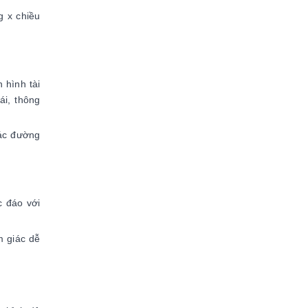
g x chiều
 hình tài
ái, thông
các đường
c đáo với
m giác dễ