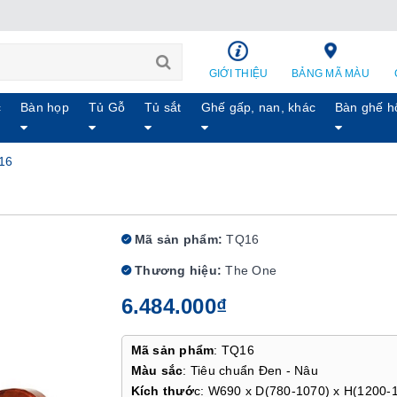
GIỚI THIỆU
BẢNG MÃ MÀU
c
Bàn họp
Tủ Gỗ
Tủ sắt
Ghế gấp, nan, khác
Bàn ghế h
16
Mã sản phẩm:
TQ16
Thương hiệu:
The One
6.484.000₫
Mã sản phẩm
: TQ16
Màu sắc
: Tiêu chuẩn Đen - Nâu
Kích thướ
c: W690 x D(780-1070) x H(1200-