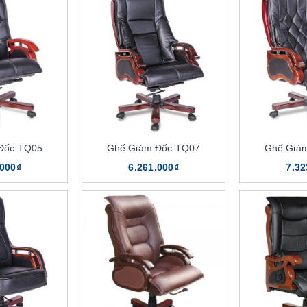
Đốc TQ05
Ghế Giám Đốc TQ07
Ghế Giá
.000₫
6.261.000₫
7.32