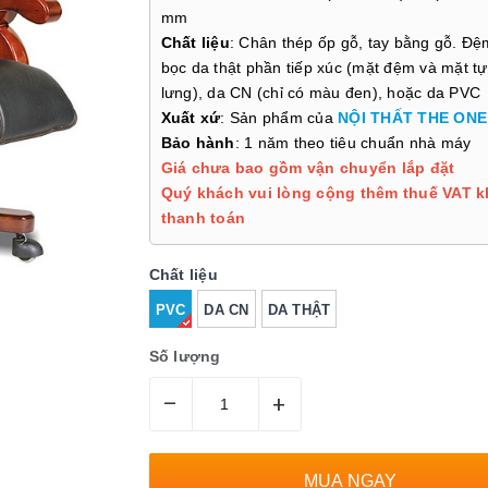
mm
Chất liệu
: Chân thép ốp gỗ, tay bằng gỗ. Đệ
bọc da thật phần tiếp xúc (mặt đệm và mặt t
lưng), da CN (chỉ có màu đen), hoặc da PVC
Xuất xứ
: Sản phẩm của
NỘI THẤT THE ONE
Bảo hành
: 1 năm theo tiêu chuẩn nhà máy
Giá chưa bao gồm vận chuyển lắp đặt
Quý khách vui lòng cộng thêm thuế VAT k
thanh toán
Chất liệu
PVC
DA CN
DA THẬT
Số lượng
–
+
MUA NGAY