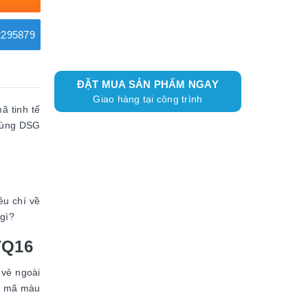
295879
ĐẶT MUA SẢN PHẨM NGAY
Giao hàng tại công trình
ã tinh tế
 Cùng DSG
êu chí về
 gì?
TQ16
 vẻ ngoài
ng mã màu