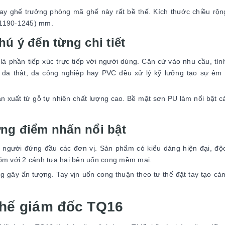
y ghế trưởng phòng mã ghế này rất bề thế. Kích thước chiều rộn
(1190-1245) mm.
hú ý đến từng chi tiết
 phần tiếp xúc trực tiếp với người dùng. Căn cứ vào nhu cầu, tình
à da thật, da công nghiệp hay PVC đều xử lý kỹ lưỡng tạo sự êm 
ản xuất từ gỗ tự nhiên chất lượng cao. Bề mặt sơn PU làm nổi bật 
ững điểm nhấn nổi bật
 người đứng đầu các đơn vị. Sản phẩm có kiểu dáng hiện đại, độ
 lõm với 2 cánh tựa hai bên uốn cong mềm mại.
g gây ấn tượng. Tay vịn uốn cong thuận theo tư thế đặt tay tạo cả
ghế giám đốc TQ16