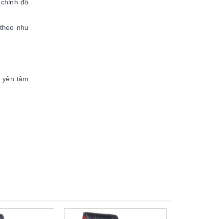
 chỉnh độ
 theo nhu
 yên tâm