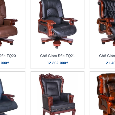
Đốc TQ20
Ghế Giám Đốc TQ21
Ghế Giá
.000₫
12.862.000₫
21.4