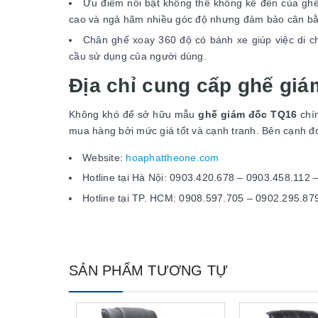
Ưu điểm nổi bật không thể không kể đến của ghế 
cao và ngả hãm nhiều góc độ nhưng đảm bảo cân bằ
Chân ghế xoay 360 độ có bánh xe giúp việc di c
cầu sử dụng của người dùng.
Địa chỉ cung cấp ghế giám
Không khó để sở hữu mẫu
ghế giám đốc TQ16
chín
mua hàng bởi mức giá tốt và cạnh tranh. Bên cạnh 
Website:
hoaphattheone.com
Hotline tại Hà Nội: 0903.420.678 – 0903.458.112
Hotline tại TP. HCM: 0908.597.705 – 0902.295.87
SẢN PHẨM TƯƠNG TỰ