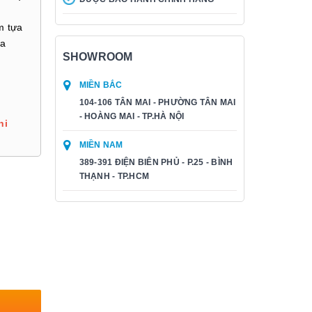
m tựa
ựa
SHOWROOM
MIỀN BẮC
104-106 TÂN MAI - PHƯỜNG TÂN MAI
- HOÀNG MAI - TP.HÀ NỘI
hi
MIỀN NAM
389-391 ĐIỆN BIÊN PHỦ - P.25 - BÌNH
THẠNH - TP.HCM