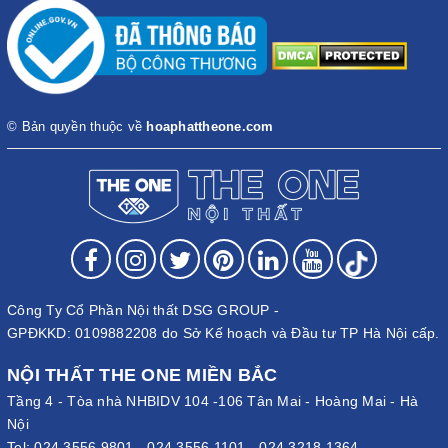
© Bản quyền thuộc về
hoaphattheone.com
Công Ty Cổ Phần Nội thất DSG GROUP -
GPĐKKD: 0109882208 do Sở Kế hoạch và Đầu tư TP Hà Nội cấp.
NỘI THẤT THE ONE MIỀN BẮC
Tầng 4 - Tòa nhà NHBIDV 104 -106 Tân Mai - Hoàng Mai - Hà
Nội
Tel:
024.3556.9801
-
024.3556.1101
-
024.3218.1364
-