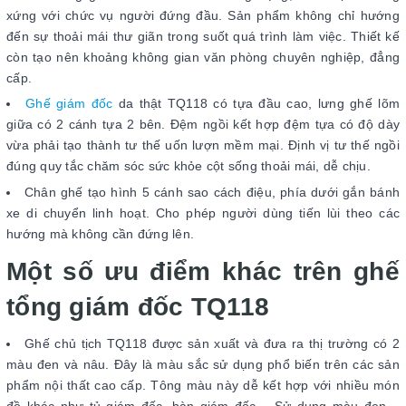
xứng với chức vụ người đứng đầu. Sản phẩm không chỉ hướng
đến sự thoải mái thư giãn trong suốt quá trình làm việc. Thiết kế
còn tạo nên khoảng không gian văn phòng chuyên nghiệp, đẳng
cấp.
Ghế giám đốc
da thật TQ118 có tựa đầu cao, lưng ghế lõm
giữa có 2 cánh tựa 2 bên. Đệm ngồi kết hợp đệm tựa có độ dày
vừa phải tạo thành tư thế uốn lượn mềm mại. Định vị tư thế ngồi
đúng quy tắc chăm sóc sức khỏe cột sống thoải mái, dễ chịu.
Chân ghế tạo hình 5 cánh sao cách điệu, phía dưới gắn bánh
xe di chuyển linh hoạt. Cho phép người dùng tiến lùi theo các
hướng mà không cần đứng lên.
Một số ưu điểm khác trên ghế
tổng giám đốc TQ118
Ghế chủ tịch TQ118 được sản xuất và đưa ra thị trường có 2
màu đen và nâu. Đây là màu sắc sử dụng phổ biến trên các sản
phẩm nội thất cao cấp. Tông màu này dễ kết hợp với nhiều món
đồ khác như tủ giám đốc, bàn giám đốc… Sử dụng màu đen –