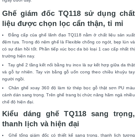
ngay dưới đây.
Ghế giám đốc TQ118 sử dụng chất
liệu được chọn lọc cẩn thận, tỉ mỉ
Đẳng cấp của ghế lãnh đạo TQ118 nằm ở chất liệu sản xuất
đệm tựa. Trong đó nệm ghế là Flexible chống co ngót, bẹp lún và
có sự đàn hồi tốt. Phần tiếp xúc bọc da bò loại 1 cao cấp nhất thị
trường hiện nay.
Tay ghế 2 tầng kết nối bằng trụ inox là sự kết hợp giữa da thật
và gỗ tự nhiên. Tay vịn bằng gỗ uốn cong theo chiều khuỷu tay
người ngồi.
Chân ghế xoay 360 độ làm từ thép bọc gỗ thật sơn PU màu
cánh dán sang trọng. Trên ghế trang bị chức năng hãm ngả nhiều
chế độ hiện đại.
Kiểu dáng ghế TQ118 sang trọng,
thanh lịch và hiện đại
Ghế tổng giám đốc có thiết kế sang trọng, thanh lịch tương