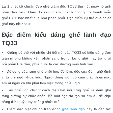
Là 1 thiết kế chuẩn đẹp ghế giám đốc TQ33 thu hút ngay từ ánh
nhìn đầu tiên. Theo đó sản phẩm nhanh chóng trở thành mẫu
ghế HOT bậc nhất của nhà phân phối. Đặc điểm cụ thể của chiếc
ghế này như sau:
Đặc điểm kiểu dáng ghế lãnh đạo
TQ33
Không bề thế với nhiều chi tiết nổi bật, TQ33 có kiểu dáng đơn
giản nhưng không kém phần sang trọng. Lưng ghế may trang trí
nổi phần tựa đầu, phía dưới là các đường may tinh xảo.
Độ cong của lưng ghế phối hợp độ lõm, dốc của đệm ghế định
vị tư thế ngồi khoa học. Người dùng luôn có cảm giác thoải mái,
êm ái ngay cả khi phải làm việc trong nhiều giờ.
Tay ghế uốn chữ V cách điệu kết nối lưng ghế và đệm ghế
tăng cường sự chắc chắn. Bề mặt bọc da tạo sự êm ái, dễ chịu
nâng đỡ khuỷu tay chống nhức mỏi.
Điểm đặc biệt chỉ có trên dòng
ghế lãnh đạo
này là cần hơi