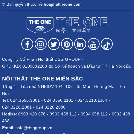
© Bản quyền thuộc về
hoaphattheone.com
Công Ty Cổ Phần Nội thất DSG GROUP -
GPĐKKD: 0109882208 do Sở Kế hoạch và Đầu tư TP Hà Nội cấp.
NỘI THẤT THE ONE MIỀN BẮC
Tầng 4 - Tòa nhà NHBIDV 104 -106 Tân Mai - Hoàng Mai - Hà
Nội
Tel:
024.3556.9801
-
024.3556.1101
-
024.3218.1364
-
024.3220.2081
-
024.3220.2080
Hotline:
0903 420 678
-
0903 458 112
-
0934 658 112
-
0902 438
438
Email:
sale@dsggroup.vn