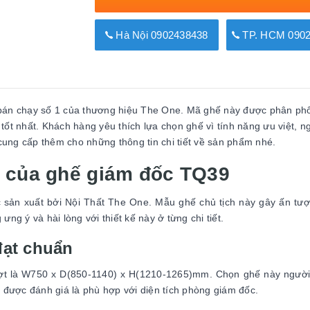
Hà Nội 0902438438
TP. HCM 0902
bán chạy số 1 của thương hiệu The One. Mã ghế này được phân phố
tốt nhất. Khách hàng yêu thích lựa chọn ghế vì tính năng ưu việt, n
ẽ cung cấp thêm cho những thông tin chi tiết về sản phẩm nhé.
n của ghế giám đốc TQ39
ản xuất bởi Nội Thất The One. Mẫu ghế chủ tịch này gây ấn tư
ng ý và hài lòng với thiết kế này ở từng chi tiết.
đạt chuẩn
lượt là W750 x D(850-1140) x H(1210-1265)mm. Chọn ghế này ngườ
ế được đánh giá là phù hợp với diện tích phòng giám đốc.