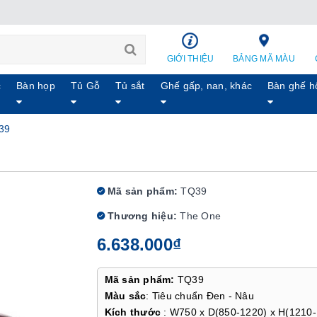
GIỚI THIỆU
BẢNG MÃ MÀU
c
Bàn họp
Tủ Gỗ
Tủ sắt
Ghế gấp, nan, khác
Bàn ghế h
39
Mã sản phẩm:
TQ39
Thương hiệu:
The One
6.638.000₫
Mã sản phẩm:
TQ39
Màu sắc
: Tiêu chuẩn Đen - Nâu
Kích thước
: W750 x D(850-1220) x H(1210