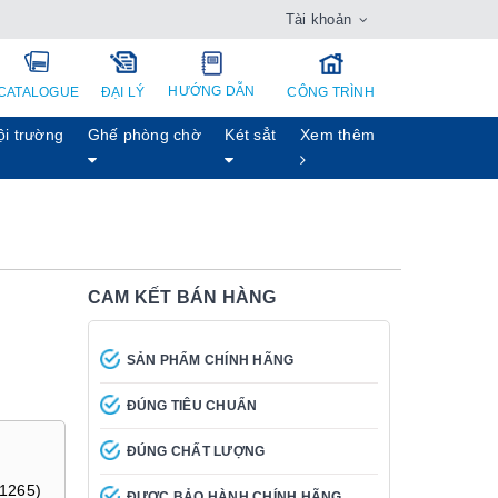
Tài khoản
HƯỚNG DẪN
CATALOGUE
ĐẠI LÝ
CÔNG TRÌNH
ội trường
Ghế phòng chờ
Két sẳt
Xem thêm
CAM KẾT BÁN HÀNG
SẢN PHẨM CHÍNH HÃNG
ĐÚNG TIÊU CHUẨN
ĐÚNG CHẤT LƯỢNG
-1265)
ĐƯỢC BẢO HÀNH CHÍNH HÃNG