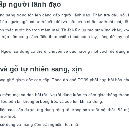
ấp người lãnh đạo
ng sang trọng tôn lên đẳng cấp người lãnh đạo. Phần tựa đầu nổi,
 Giúp người ngồi có tư thế cân đối và luôn cảm nhận sự thoải mái, dễ
h thác nước bo tròn mềm mại. Thiết kế giúp tạo sự vững chắc, kh
g hộp uốn cong cách điệu theo chiều thoải cánh tay, nâng đỡ tay c
. Người sử dụng có thể di chuyển về các hướng một cách dễ dàng
 và gỗ tự nhiên sang, xịn
ng ghế giám đốc cao cấp. Theo đó ghế TQ39 phối hợp hài hòa chấ
ộ mềm mại và đàn hồi tốt. Người dùng luôn có cảm giác thông thoá
 liệu bền bỉ, không bị bong tróc và xẹp lún khi sử dụng.
liệu cao cấp được ứng dụng rộng rãi trong sản xuất nội thất. Bề m
mối mọt.
sử dụng và mang đến trải nghiệm tốt nhất.