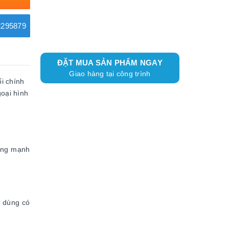
295879
ĐẶT MUA SẢN PHẨM NGAY
Giao hàng tại công trình
i chính
goại hình
ợng mạnh
i dùng có