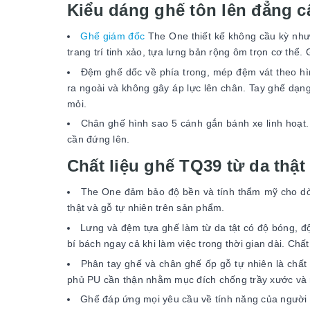
Kiểu dáng ghế tôn lên đẳng c
Ghế giám đốc
The One thiết kế không cầu kỳ như
trang trí tinh xảo, tựa lưng bản rộng ôm trọn cơ thể.
Đệm ghế dốc về phía trong, mép đệm vát theo hìn
ra ngoài và không gây áp lực lên chân. Tay ghế dạn
mỏi.
Chân ghế hình sao 5 cánh gắn bánh xe linh hoạt
cần đứng lên.
Chất liệu ghế TQ39 từ da thật
The One đảm bảo độ bền và tính thẩm mỹ cho dò
thật và gỗ tự nhiên trên sản phẩm.
Lưng và đệm tựa ghế làm từ da tật có độ bóng, đ
bí bách ngay cả khi làm việc trong thời gian dài. Chất
Phân tay ghế và chân ghế ốp gỗ tự nhiên là chất 
phủ PU cần thận nhằm mục đích chống trầy xước và 
Ghế đáp ứng mọi yêu cầu về tính năng của người 