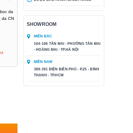
 bọc da
, da CN
SHOWROOM
MIỀN BẮC
104-106 TÂN MAI - PHƯỜNG TÂN MAI
- HOÀNG MAI - TP.HÀ NỘI
hi
MIỀN NAM
389-391 ĐIỆN BIÊN PHỦ - P.25 - BÌNH
THẠNH - TP.HCM