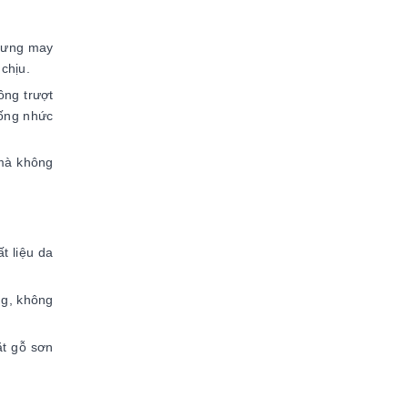
 lưng may
 chịu.
ông trượt
hống nhức
 mà không
t liệu da
ng, không
ặt gỗ sơn