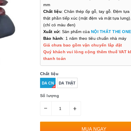
mm
Chất liệu
: Chân thép ốp gỗ, tay gỗ. Đệm tựa
thật phần tiếp xúc (mặt đệm và mặt tựa lưng)
(chỉ có màu đen)
Xuất xứ:
Sản phẩm của
NỘI THẤT THE ONE
Bảo hành
: 1 năm theo tiêu chuẩn nhà máy
Giá chưa bao gồm vận chuyển lắp đặt
Quý khách vui lòng cộng thêm thuế VAT k
thanh toán
Chất liệu
DA CN
DA THẬT
Số lượng
–
+
MUA NGAY