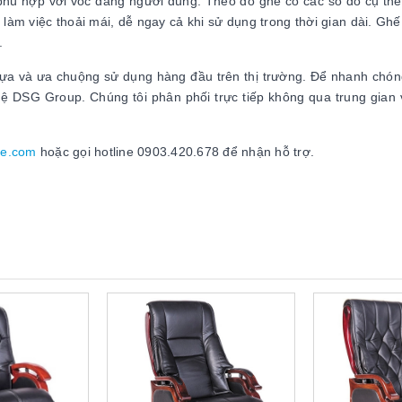
 phù hợp với vóc dáng người dùng. Theo đó ghế có các số đo cụ th
m việc thoải mái, dễ ngay cả khi sử dụng trong thời gian dài. Ghế 
.
a và ưa chuộng sử dụng hàng đầu trên thị trường. Để nhanh chó
hệ DSG Group. Chúng tôi phân phối trực tiếp không qua trung gian 
ne.com
hoặc gọi hotline 0903.420.678 để nhận hỗ trợ.