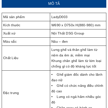
MÔ TẢ
Mã sản phẩm
LadyD003
Kích thước
W690 x D750x H(880-980) mm
Xuất xứ
Nội Thất DSG Group
Màu sắc
Nâu – đen
Lưng ghế và thân ghế làm từ
nệm da êm ái, mềm mại
Chất Liệu
Khung chân ghế làm từ kim loại
chống gỉ có độ kháng lực tốt
• Ghế giám đốc dành cho lãnh
đạo nữ
• Ghế có chức năng điều chỉnh
độ cao
Đặc trưng
• Lưng có ngả hãm nhiều góc
độ
• Chân xoay có bánh xe