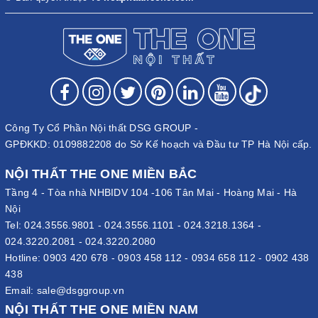
Công Ty Cổ Phần Nội thất DSG GROUP -
GPĐKKD: 0109882208 do Sở Kế hoạch và Đầu tư TP Hà Nội cấp.
NỘI THẤT THE ONE MIỀN BẮC
Tầng 4 - Tòa nhà NHBIDV 104 -106 Tân Mai - Hoàng Mai - Hà
Nội
Tel:
024.3556.9801
-
024.3556.1101
-
024.3218.1364
-
024.3220.2081
-
024.3220.2080
Hotline:
0903 420 678
-
0903 458 112
-
0934 658 112
-
0902 438
438
Email:
sale@dsggroup.vn
NỘI THẤT THE ONE MIỀN NAM