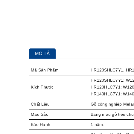
MÔ TẢ
Mã Sản Phẩm
HR120SHLC7Y1, HR
HR120SHLC7Y1: W12
Kích Thước
HR120HLC7Y1: W120
HR140HLC7Y1: W140
Chất Liệu
Gỗ công nghiệp Melami
Màu Sắc
Bảng màu gỗ tiêu chu
Bảo Hành
1 năm.