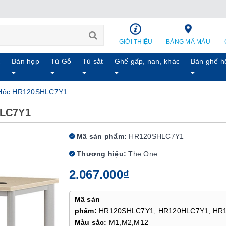
GIỚI THIỆU
BẢNG MÃ MÀU
c
Bàn họp
Tủ Gỗ
Tủ sắt
Ghế gấp, nan, khác
Bàn ghế h
 Hộc HR120SHLC7Y1
HLC7Y1
Mã sản phẩm:
HR120SHLC7Y1
Thương hiệu:
The One
2.067.000₫
Mã sản
phẩm:
HR120SHLC7Y1, HR120HLC7Y1, HR
Màu sắc:
M1,M2,M12