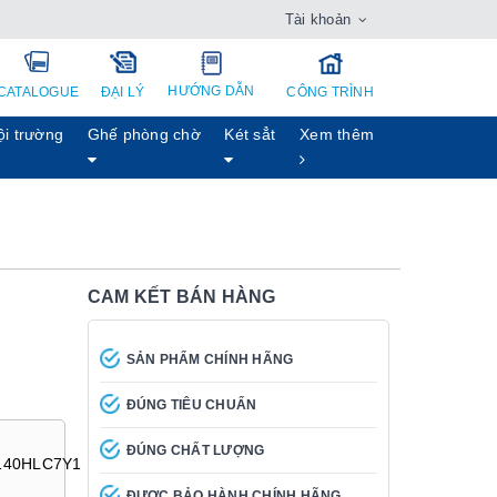
Tài khoản
HƯỚNG DẪN
CATALOGUE
ĐẠI LÝ
CÔNG TRÌNH
ội trường
Ghế phòng chờ
Két sẳt
Xem thêm
CAM KẾT BÁN HÀNG
SẢN PHẨM CHÍNH HÃNG
ĐÚNG TIÊU CHUẨN
ĐÚNG CHẤT LƯỢNG
140HLC7Y1
ĐƯỢC BẢO HÀNH CHÍNH HÃNG