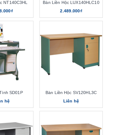
ộc NT140C3HL
Bàn Liền Hộc LUX140HLC10
8.000₫
2.489.000₫
Tính SD01P
Bàn Liền Hộc SV120HL3C
ên hệ
Liên hệ