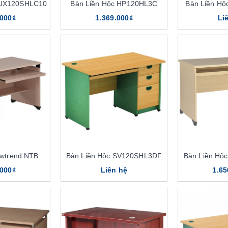
LUX120SHLC10
Bàn Liền Hộc HP120HL3C
Bàn Liền H
.000₫
1.369.000₫
Li
Bàn Liền Hộc Newtrend NTBP02
Bàn Liền Hộc SV120SHL3DF
Bàn Liền Hộ
.000₫
Liên hệ
1.65