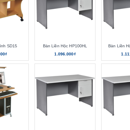
ính SD15
Bàn Liền Hộc HP100HL
Bàn Liền 
000₫
1.096.000₫
1.11