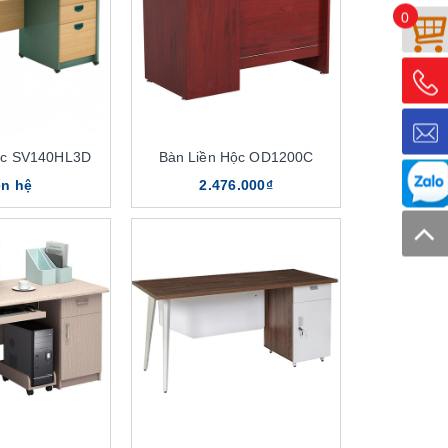
0
ộc SV140HL3D
Bàn Liền Hộc OD1200C
ên hệ
2.476.000₫