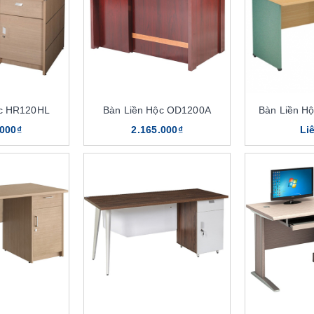
ộc HR120HL
Bàn Liền Hộc OD1200A
Bàn Liền H
.000₫
2.165.000₫
Li