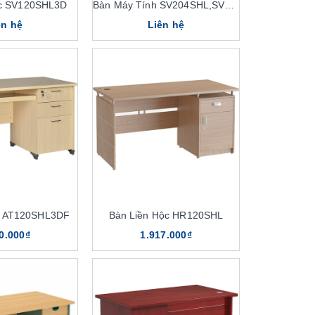
ộc SV120SHL3D
Bàn Máy Tính SV204SHL,SV204HL
ên hệ
Liên hệ
c AT120SHL3DF
Bàn Liền Hộc HR120SHL
0.000₫
1.917.000₫