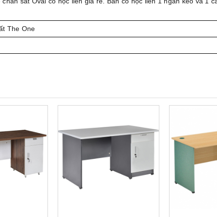
chân sắt Oval có hộc liền giá rẻ. Bàn có hộc liền 1 ngăn kéo và 1 
ất The One