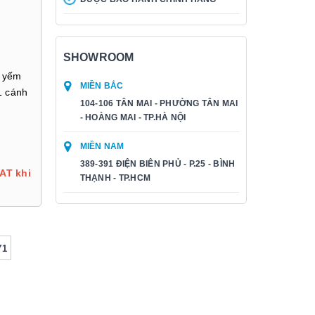
SHOWROOM
, yếm
MIỀN BẮC
1 cánh
104-106 TÂN MAI - PHƯỜNG TÂN MAI
- HOÀNG MAI - TP.HÀ NỘI
MIỀN NAM
389-391 ĐIỆN BIÊN PHỦ - P.25 - BÌNH
AT khi
THẠNH - TP.HCM
Y1