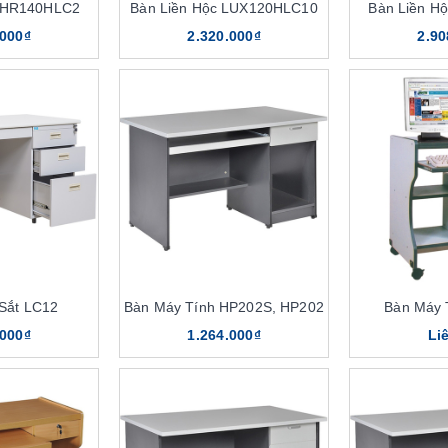
c HR140HLC2
Bàn Liền Hộc LUX120HLC10
Bàn Liền H
.000₫
2.320.000₫
2.90
Sắt LC12
Bàn Máy Tính HP202S, HP202
Bàn Máy 
.000₫
1.264.000₫
Li