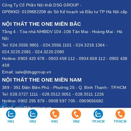
Công Ty Cổ Phần Nội thất DSG GROUP -
GPĐKKD: 0109882208 do Sở Kế hoạch và Đầu tư TP Hà Nội cấp.
NỘI THẤT THE ONE MIỀN BẮC
Tầng 4 - Tòa nhà NHBIDV 104 -106 Tân Mai - Hoàng Mai - Hà
Nội
Tel:
024.3556.9801
-
024.3556.1101
-
024.3218.1364
-
024.3220.2081
-
024.3220.2080
Hotline:
0903 420 678
-
0903 458 112
-
0934 658 112
-
0902 438
438
Email:
sale@dsggroup.vn
NỘI THẤT THE ONE MIỀN NAM
389 - 391 Điện Biên Phủ - Phường 25 - Q. Bình Thạnh - TP.HCM
Tel:
028.3727.1111
-
028.3512.0051
-
028.3511.1226
Hotline:
0902 295 879
-
0908 597 705
-
0909656682
Email:
sale@dsggroup.vn
VĂN PHÒNG TẬP ĐOÀN
HN1
HN2
HN1
HN2
TP.HCM
TP.HCM
109 Trần Hưng Đạo - P. Cửa Nam - Q. Hoàn Kiếm - Hà Nội
Nhà máy: Đường B4 - Khu B - KCN Phố Nối A - X. Lạc Hồng - H.