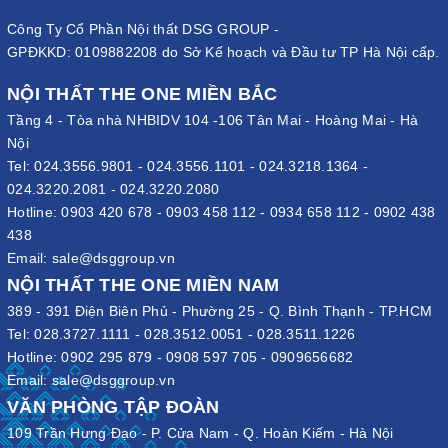
Công Ty Cổ Phần Nội thất DSG GROUP -
GPĐKKD: 0109882208 do Sở Kế hoạch và Đầu tư TP Hà Nội cấp.
NỘI THẤT THE ONE MIỀN BẮC
Tầng 4 - Tòa nhà NHBIDV 104 -106 Tân Mai - Hoàng Mai - Hà
Nội
Tel:
024.3556.9801
-
024.3556.1101
-
024.3218.1364
-
024.3220.2081
-
024.3220.2080
Hotline:
0903 420 678
-
0903 458 112
-
0934 658 112
-
0902 438
438
Email:
sale@dsggroup.vn
NỘI THẤT THE ONE MIỀN NAM
389 - 391 Điện Biên Phủ - Phường 25 - Q. Bình Thạnh - TP.HCM
Tel:
028.3727.1111
-
028.3512.0051
-
028.3511.1226
Hotline:
0902 295 879
-
0908 597 705
-
0909656682
Email:
sale@dsggroup.vn
VĂN PHÒNG TẬP ĐOÀN
109 Trần Hưng Đạo - P. Cửa Nam - Q. Hoàn Kiếm - Hà Nội