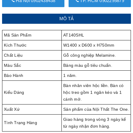
Hà Nội 0902438438
TP. HCM 0902295879
MÔ TẢ
Mã Sản Phẩm
AT140SHL
Kích Thước
W1400 x D600 x H750mm
Chất Liệu
Gỗ công nghiệp Melamine.
Màu Sắc
Bảng màu gỗ tiêu chuẩn.
Bảo Hành
1 năm.
Bàn nhân viên hộc liền. Bàn có
Kiểu Dáng
hộc treo gồm 1 ngăn kéo và 1
cánh mở.
Xuất Xứ
Sản phẩm của Nội Thất The One.
Giao hàng trong vòng 3 ngày kể
Tình Trạng Hàng
từ ngày nhận đơn hàng.