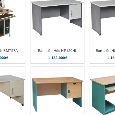
nh BMT97A
Bàn Liền Hộc HP120HL
Bàn Liền 
.000₫
1.132.000₫
1.19