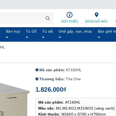
GIỚI THIỆU
BẢNG MÃ MÀU
c
Bàn họp
Tủ Gỗ
Tủ sắt
Ghế gấp, nan, khác
Bàn ghế h
0HL
Mã sản phẩm:
AT160HL
Thương hiệu:
The One
1.826.000₫
Mã sản phẩm:
AT160HL
Màu sắc:
M1,M2,M12,M21/M22 (vàng xanh)
Kích thước:
W1600 x D700 x H750mm