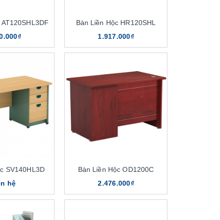
c AT120SHL3DF
Bàn Liền Hộc HR120SHL
0.000₫
1.917.000₫
ộc SV140HL3D
Bàn Liền Hộc OD1200C
ên hệ
2.476.000₫