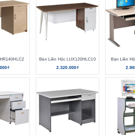
c HR140HLC2
Bàn Liền Hộc LUX120HLC10
Bàn Liền H
.000₫
2.320.000₫
2.90