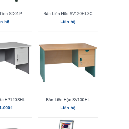
Tính SD01P
Bàn Liền Hộc SV120HL3C
ên hệ
Liên hệ
Hộc HP120SHL
Bàn Liền Hộc SV100HL
1.000₫
Liên hệ