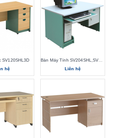
ộc SV120SHL3D
Bàn Máy Tính SV204SHL,SV204HL
ên hệ
Liên hệ