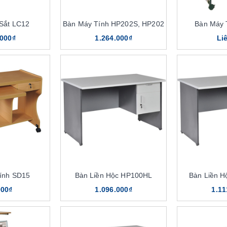
Sắt LC12
Bàn Máy Tính HP202S, HP202
Bàn Máy 
.000₫
1.264.000₫
Li
ính SD15
Bàn Liền Hộc HP100HL
Bàn Liền 
000₫
1.096.000₫
1.11