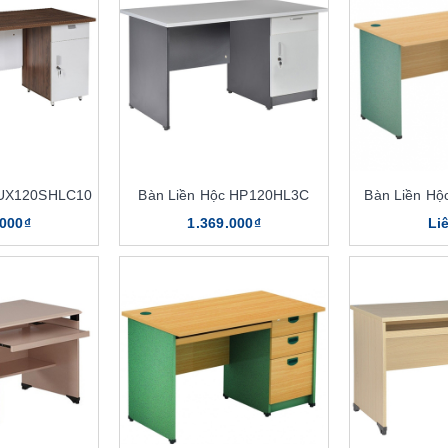
LUX120SHLC10
Bàn Liền Hộc HP120HL3C
Bàn Liền H
.000₫
1.369.000₫
Li