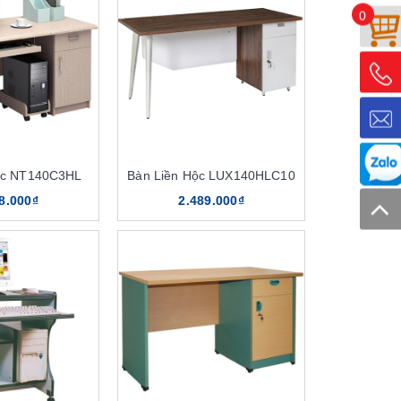
0
ộc NT140C3HL
Bàn Liền Hộc LUX140HLC10
8.000₫
2.489.000₫