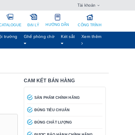
Tài khoản
HƯỚNG DẪN
CATALOGUE
ĐẠI LÝ
CÔNG TRÌNH
ội trường
Ghế phòng chờ
Két sẳt
Xem thêm
CAM KẾT BÁN HÀNG
SẢN PHẨM CHÍNH HÃNG
ĐÚNG TIÊU CHUẨN
ĐÚNG CHẤT LƯỢNG
ĐƯỢC BẢO HÀNH CHÍNH HÃNG