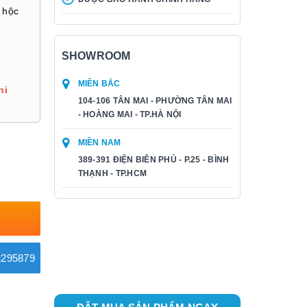
 hộc
SHOWROOM
MIỀN BẮC
hi
104-106 TÂN MAI - PHƯỜNG TÂN MAI
- HOÀNG MAI - TP.HÀ NỘI
MIỀN NAM
389-391 ĐIỆN BIÊN PHỦ - P.25 - BÌNH
THẠNH - TP.HCM
295879