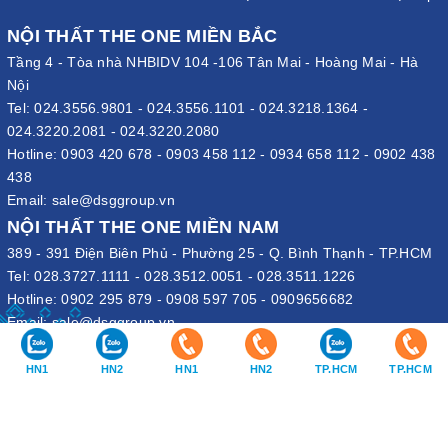
NỘI THẤT THE ONE MIỀN BẮC
Tầng 4 - Tòa nhà NHBIDV 104 -106 Tân Mai - Hoàng Mai - Hà
Nội
Tel:
024.3556.9801
-
024.3556.1101
-
024.3218.1364
-
024.3220.2081
-
024.3220.2080
Hotline:
0903 420 678
-
0903 458 112
-
0934 658 112
-
0902 438
438
Email:
sale@dsggroup.vn
NỘI THẤT THE ONE MIỀN NAM
389 - 391 Điện Biên Phủ - Phường 25 - Q. Bình Thạnh - TP.HCM
Tel:
028.3727.1111
-
028.3512.0051
-
028.3511.1226
Hotline:
0902 295 879
-
0908 597 705
-
0909656682
Email:
sale@dsggroup.vn
VĂN PHÒNG TẬP ĐOÀN
HN1
HN2
HN1
HN2
TP.HCM
TP.HCM
109 Trần Hưng Đạo - P. Cửa Nam - Q. Hoàn Kiếm - Hà Nội
Nhà máy: Đường B4 - Khu B - KCN Phố Nối A - X. Lạc Hồng - H.
Văn Lâm - Hưng Yên