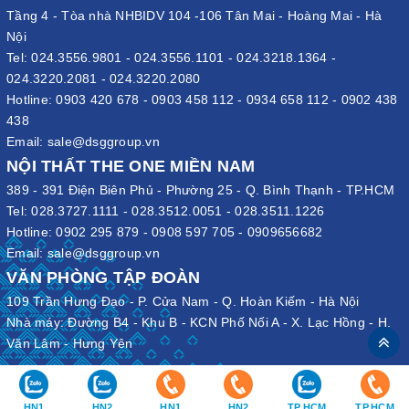
Tầng 4 - Tòa nhà NHBIDV 104 -106 Tân Mai - Hoàng Mai - Hà
Nội
Tel:
024.3556.9801
-
024.3556.1101
-
024.3218.1364
-
024.3220.2081
-
024.3220.2080
Hotline:
0903 420 678
-
0903 458 112
-
0934 658 112
-
0902 438
438
Email:
sale@dsggroup.vn
NỘI THẤT THE ONE MIỀN NAM
389 - 391 Điện Biên Phủ - Phường 25 - Q. Bình Thạnh - TP.HCM
Tel:
028.3727.1111
-
028.3512.0051
-
028.3511.1226
Hotline:
0902 295 879
-
0908 597 705
-
0909656682
Email:
sale@dsggroup.vn
VĂN PHÒNG TẬP ĐOÀN
109 Trần Hưng Đạo - P. Cửa Nam - Q. Hoàn Kiếm - Hà Nội
Nhà máy: Đường B4 - Khu B - KCN Phố Nối A - X. Lạc Hồng - H.
Văn Lâm - Hưng Yên
HN1
HN2
HN1
HN2
TP.HCM
TP.HCM