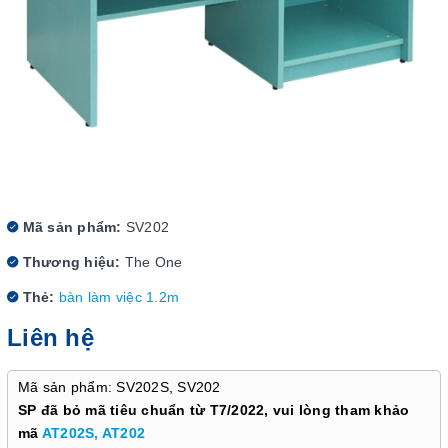
Mã sản phẩm:
SV202
Thương hiệu:
The One
Thẻ:
bàn làm việc 1.2m
Liên hệ
Mã sản phẩm: SV202S, SV202
SP đã bỏ mã tiêu chuẩn từ T7/2022, vui lòng tham khảo
mã
AT202S, AT202