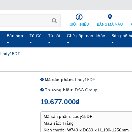
GIỚI THIỆU
BẢNG MÃ MÀU
c
Bàn họp
Tủ Gỗ
Tủ sắt
Ghế gấp, nan, khác
Bàn ghế h
 Lady15DF
Mã sản phẩm:
Lady15DF
Thương hiệu:
DSG Group
19.677.000₫
Mã sản phẩm: Lady15DF
Màu sắc: Trắng
Kích thước: W740 x D680 x H1190-1250mm