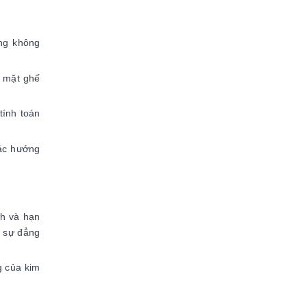
ưng không
ề mặt ghế
tính toán
các hướng
h và hạn
n sự đẳng
g của kim