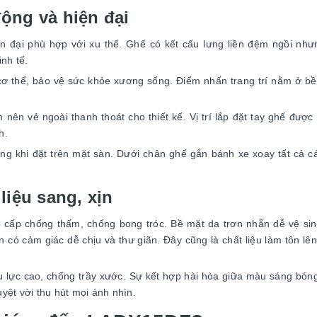
động và hiện đại
n đại phù hợp với xu thế. Ghế có kết cấu lưng liền đệm ngồi nh
nh tế.
cơ thể, bảo vệ sức khỏe xương sống. Điểm nhấn trang trí nằm ở b
n vẻ ngoài thanh thoát cho thiết kế. Vị trí lắp đặt tay ghế được 
h.
g khi đặt trên mặt sàn. Dưới chân ghế gắn bánh xe xoay tất cả 
liệu sang, xịn
ấp chống thấm, chống bong tróc. Bề mặt da trơn nhẵn dễ vệ sin
n có cảm giác dễ chịu và thư giãn. Đây cũng là chất liệu làm tôn lê
u lực cao, chống trầy xước. Sự kết hợp hài hòa giữa màu sáng bón
uyệt vời thu hút mọi ánh nhìn.