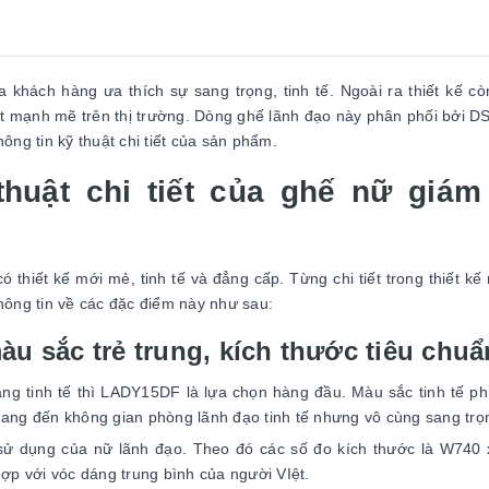
khách hàng ưa thích sự sang trọng, tinh tế. Ngoài ra thiết kế c
hút mạnh mẽ trên thị trường. Dòng ghế lãnh đạo này phân phối bởi 
ông tin kỹ thuật chi tiết của sản phẩm.
 thuật chi tiết của ghế nữ giám
hiết kế mới mẻ, tinh tế và đẳng cấp. Từng chi tiết trong thiết kế
hông tin về các đặc điểm này như sau:
 sắc trẻ trung, kích thước tiêu chuẩ
ng tinh tế thì LADY15DF là lựa chọn hàng đầu. Màu sắc tinh tế p
Mang đến không gian phòng lãnh đạo tinh tế nhưng vô cùng sang trọ
sử dụng của nữ lãnh đạo. Theo đó các số đo kích thước là W740
p với vóc dáng trung bình của người VIệt.