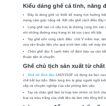
Kiểu dáng ghế cá tính, năng 
Đây là dòng ghế có thiết kế mang hơi hướng hiệ
mang cảm giác nặng nề. Kết cấu ghế cách điều đầy ti
Lưng ghế cao có cấu trúc là đường cong ôm sát 
với những đường may trang trí kẻ sọc caro nổi bật.
Tay ghế uốn cong cách điệu chữ V mềm mại, làm nê
vừa vặn thuận tiện cho quá trình làm việc với máy tín
Chân ghế đúc 5 cạnh kiên cố đảm bảo sự cân bằn
thuận tiện di chuyển.
Ghế chủ tịch sản xuất từ chất 
Ghế nữ lãnh đạo
LADY15DF sử dụng da bọc cao c
chế bắt bụi bẩn. Đệm lưng êm ái giúp người ngồi luô
cấp và chuyên nghiệp của văn phòng làm việc.
Tay và chân ghế làm từ hợp kim nhôm có tính chị
loại và màu trắng của chất liệu da làm nên tổng thể t