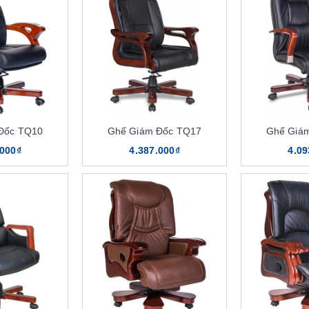
Đốc TQ10
Ghế Giám Đốc TQ17
Ghế Giá
.000₫
4.387.000₫
4.09