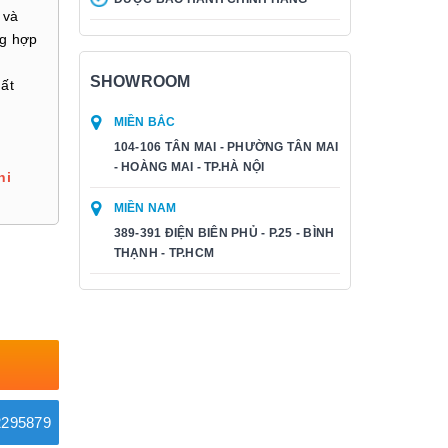
 và
ng hợp
SHOWROOM
ất
MIỀN BẮC
104-106 TÂN MAI - PHƯỜNG TÂN MAI
- HOÀNG MAI - TP.HÀ NỘI
hi
MIỀN NAM
389-391 ĐIỆN BIÊN PHỦ - P.25 - BÌNH
THẠNH - TP.HCM
295879