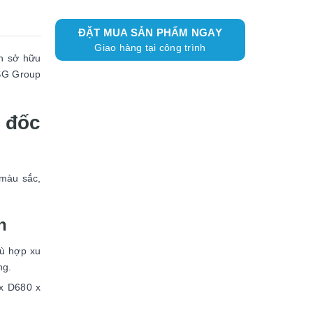
ĐẶT MUA SẢN PHẨM NGAY
Giao hàng tại công trình
òn sở hữu
DSG Group
 đốc
 màu sắc,
n
hù hợp xu
ng.
 x D680 x