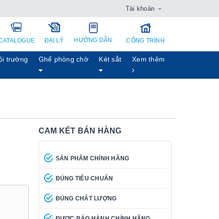
Tài khoản
HƯỚNG DẪN
CATALOGUE
ĐẠI LÝ
CÔNG TRÌNH
ội trường
Ghế phòng chờ
Két sẳt
Xem thêm
CAM KẾT BÁN HÀNG
SẢN PHẨM CHÍNH HÃNG
ĐÚNG TIÊU CHUẨN
ĐÚNG CHẤT LƯỢNG
ĐƯỢC BẢO HÀNH CHÍNH HÃNG