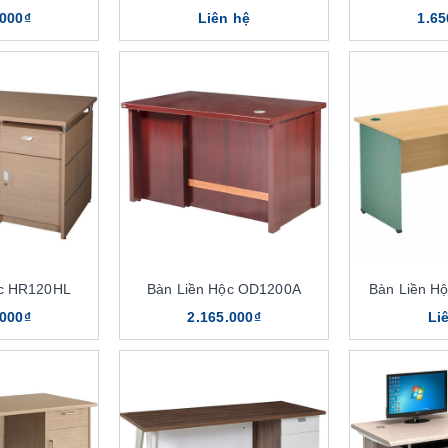
.000₫
Liên hệ
1.65
ộc HR120HL
Bàn Liền Hộc OD1200A
Bàn Liền H
.000₫
2.165.000₫
Li