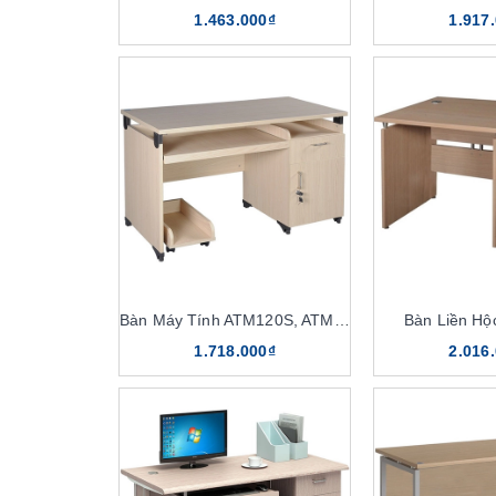
1.463.000₫
1.917
Bàn Máy Tính ATM120S, ATM120
Bàn Liền H
1.718.000₫
2.016