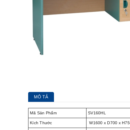
MÔ TẢ
Mã Sản Phẩm
SV160HL
Kích Thước
W1600 x D700 x H7