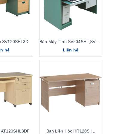
ộc SV120SHL3D
Bàn Máy Tính SV204SHL,SV204HL
ên hệ
Liên hệ
c AT120SHL3DF
Bàn Liền Hộc HR120SHL