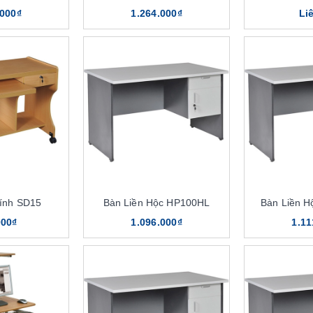
.000₫
1.264.000₫
Li
ính SD15
Bàn Liền Hộc HP100HL
Bàn Liền 
000₫
1.096.000₫
1.11