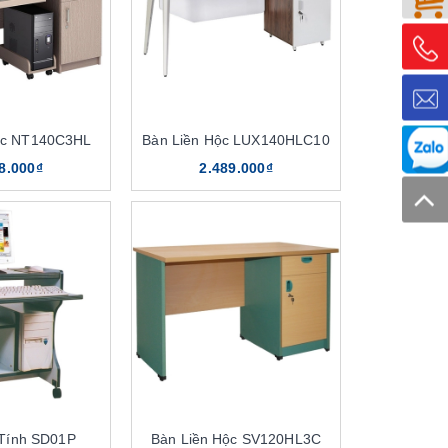
ộc NT140C3HL
Bàn Liền Hộc LUX140HLC10
8.000₫
2.489.000₫
Tính SD01P
Bàn Liền Hộc SV120HL3C