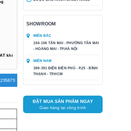
ng
SHOWROOM
MIỀN BẮC
104-106 TÂN MAI - PHƯỜNG TÂN MAI
- HOÀNG MAI - TP.HÀ NỘI
AT khi
MIỀN NAM
389-391 ĐIỆN BIÊN PHỦ - P.25 - BÌNH
THẠNH - TP.HCM
295879
ĐẶT MUA SẢN PHẨM NGAY
Giao hàng tại công trình