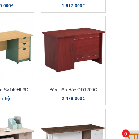
0.000₫
1.917.000₫
ộc SV140HL3D
Bàn Liền Hộc OD1200C
ên hệ
2.476.000₫
0