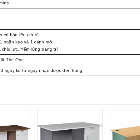
mine
n có hộc liền giá rẻ
 1 ngăn kéo và 1 cánh mở.
hịu lực. Yếm lửng trang trí
hất The One
 3 ngày kể từ ngày nhận được đơn hàng