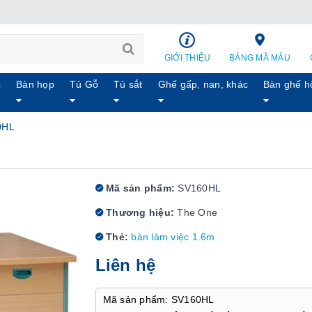
GIỚI THIỆU
BẢNG MÃ MÀU
c
Bàn họp
Tủ Gỗ
Tủ sắt
Ghế gấp, nan, khác
Bàn ghế h
0HL
Mã sản phẩm:
SV160HL
Thương hiệu:
The One
Thẻ:
bàn làm việc 1.6m
Liên hệ
Mã sản phẩm: SV160HL