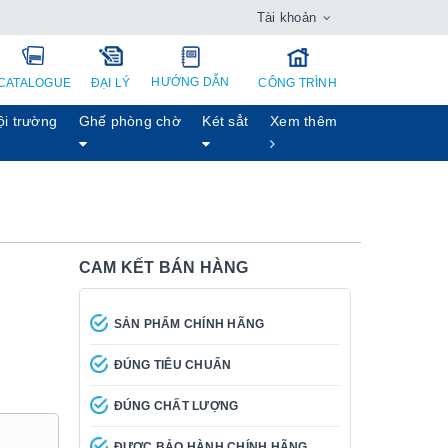
Tài khoản
HƯỚNG DẪN
CATALOGUE
ĐẠI LÝ
CÔNG TRÌNH
ội trường
Ghế phòng chờ
Két sẳt
Xem thêm
CAM KẾT BÁN HÀNG
SẢN PHẨM CHÍNH HÃNG
ĐÚNG TIÊU CHUẨN
ĐÚNG CHẤT LƯỢNG
ĐƯỢC BẢO HÀNH CHÍNH HÃNG