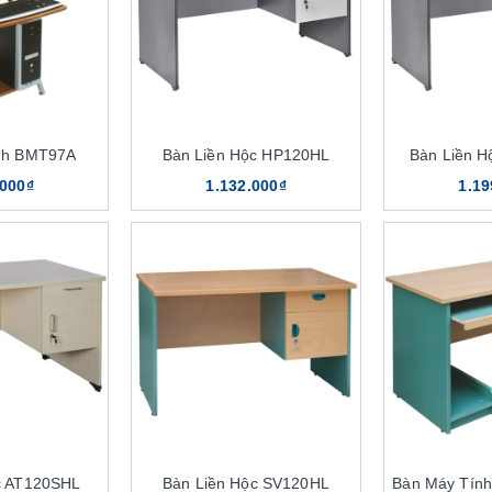
nh BMT97A
Bàn Liền Hộc HP120HL
Bàn Liền 
.000₫
1.132.000₫
1.19
c AT120SHL
Bàn Liền Hộc SV120HL
Bàn Máy Tín